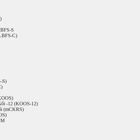
)
 LBFS-S
(LBFS-C)
-S)
C)
(KOOS)
Gối -12 (KOOS-12)
đổi (mCKRS)
OS)
AM