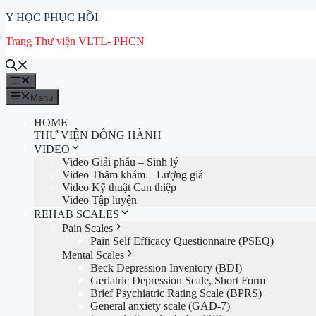
Chuyển
Y HỌC PHỤC HỒI
đến
Trang Thư viện VLTL- PHCN
nội
dung
Menu
Menu
HOME
THƯ VIỆN ĐỒNG HÀNH
VIDEO
Video Giải phẫu – Sinh lý
Video Thăm khám – Lượng giá
Video Kỹ thuật Can thiệp
Video Tập luyện
REHAB SCALES
Pain Scales
Pain Self Efficacy Questionnaire (PSEQ)
Mental Scales
Beck Depression Inventory (BDI)
Geriatric Depression Scale, Short Form
Brief Psychiatric Rating Scale (BPRS)
General anxiety scale (GAD-7)