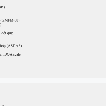
le)
(GMFM-88)
)
 đột quỵ
 Khớp (ASDAS)
á: mJOA scale