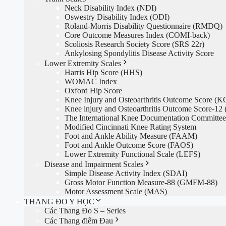
Neck Disability Index (NDI)
Oswestry Disability Index (ODI)
Roland-Morris Disability Questionnaire (RMDQ)
Core Outcome Measures Index (COMI-back)
Scoliosis Research Society Score (SRS 22r)
Ankylosing Spondylitis Disease Activity Score
Lower Extremity Scales
Harris Hip Score (HHS)
WOMAC Index
Oxford Hip Score
Knee Injury and Osteoarthritis Outcome Score (
Knee injury and Osteoarthritis Outcome Score-1
The International Knee Documentation Committe
Modified Cincinnati Knee Rating System
Foot and Ankle Ability Measure (FAAM)
Foot and Ankle Outcome Score (FAOS)
Lower Extremity Functional Scale (LEFS)
Disease and Impairment Scales
Simple Disease Activity Index (SDAI)
Gross Motor Function Measure-88 (GMFM-88)
Motor Assessment Scale (MAS)
THANG ĐO Y HỌC
Các Thang Đo S – Series
Các Thang điểm Đau