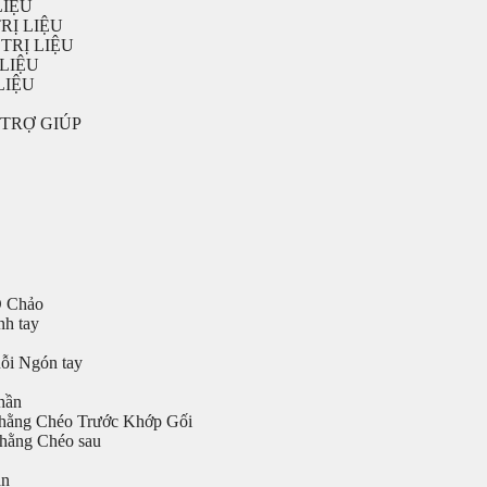
LIỆU
RỊ LIỆU
TRỊ LIỆU
LIỆU
LIỆU
TRỢ GIÚP
Ổ Chảo
nh tay
ỗi Ngón tay
hần
hằng Chéo Trước Khớp Gối
chằng Chéo sau
ần