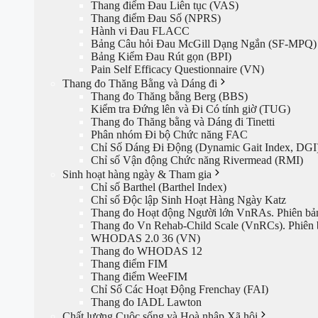
Thang điểm Đau Liên tục (VAS)
Thang điểm Đau Số (NPRS)
Hành vi Đau FLACC
Bảng Câu hỏi Đau McGill Dạng Ngắn (SF-MPQ)
Bảng Kiểm Đau Rút gọn (BPI)
Pain Self Efficacy Questionnaire (VN)
Thang đo Thăng Bằng và Dáng đi
Thang đo Thăng bằng Berg (BBS)
Kiểm tra Đứng lên và Đi Có tính giờ (TUG)
Thang đo Thăng bằng và Dáng đi Tinetti
Phân nhóm Đi bộ Chức năng FAC
Chỉ Số Dáng Đi Động (Dynamic Gait Index, DGI
Chỉ số Vận động Chức năng Rivermead (RMI)
Sinh hoạt hàng ngày & Tham gia
Chỉ số Barthel (Barthel Index)
Chỉ số Độc lập Sinh Hoạt Hàng Ngày Katz
Thang đo Hoạt động Người lớn VnRAs. Phiên bả
Thang đo Vn Rehab-Child Scale (VnRCs). Phiên 
WHODAS 2.0 36 (VN)
Thang đo WHODAS 12
Thang điểm FIM
Thang điểm WeeFIM
Chỉ Số Các Hoạt Động Frenchay (FAI)
Thang đo IADL Lawton
Chất lượng Cuộc sống và Hoà nhập Xã hội