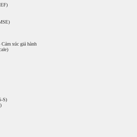
REF)
MMSE)
 Cảm xúc giả hành
ale)
S-S)
)