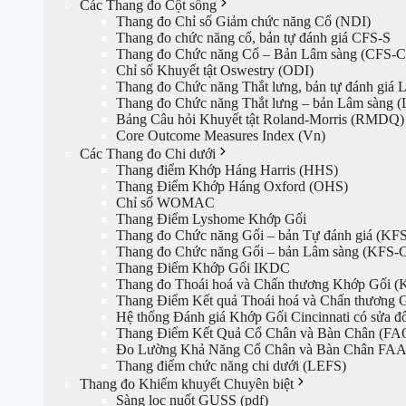
Các Thang đo Cột sống
Thang đo Chỉ số Giảm chức năng Cổ (NDI)
Thang đo chức năng cổ, bản tự đánh giá CFS-S
Thang đo Chức năng Cổ – Bản Lâm sàng (CFS-C
Chỉ số Khuyết tật Oswestry (ODI)
Thang đo Chức năng Thắt lưng, bản tự đánh giá
Thang đo Chức năng Thắt lưng – bản Lâm sàng 
Bảng Câu hỏi Khuyết tật Roland-Morris (RMDQ)
Core Outcome Measures Index (Vn)
Các Thang đo Chi dưới
Thang điểm Khớp Háng Harris (HHS)
Thang Điểm Khớp Háng Oxford (OHS)
Chỉ số WOMAC
Thang Điểm Lyshome Khớp Gối
Thang đo Chức năng Gối – bản Tự đánh giá (KFS
Thang đo Chức năng Gối – bản Lâm sàng (KFS-
Thang Điểm Khớp Gối IKDC
Thang đo Thoái hoá và Chấn thương Khớp Gối 
Thang Điểm Kết quả Thoái hoá và Chấn thương 
Hệ thống Đánh giá Khớp Gối Cincinnati có sửa 
Thang Điểm Kết Quả Cổ Chân và Bàn Chân (FA
Đo Lường Khả Năng Cổ Chân và Bàn Chân FA
Thang điểm chức năng chi dưới (LEFS)
Thang đo Khiếm khuyết Chuyên biệt
Sàng lọc nuốt GUSS (pdf)