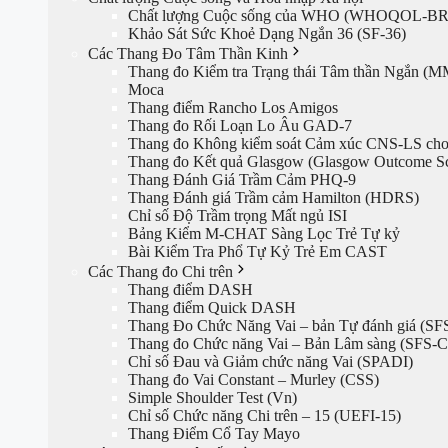
Chất lượng Cuộc sống của WHO (WHOQOL-B
Khảo Sát Sức Khoẻ Dạng Ngắn 36 (SF-36)
Các Thang Đo Tâm Thần Kinh
Thang đo Kiểm tra Trạng thái Tâm thần Ngắn (
Moca
Thang điểm Rancho Los Amigos
Thang đo Rối Loạn Lo Âu GAD-7
Thang đo Không kiểm soát Cảm xúc CNS-LS cho
Thang đo Kết quả Glasgow (Glasgow Outcome Sc
Thang Đánh Giá Trầm Cảm PHQ-9
Thang Đánh giá Trầm cảm Hamilton (HDRS)
Chỉ số Độ Trầm trọng Mất ngủ ISI
Bảng Kiểm M-CHAT Sàng Lọc Trẻ Tự kỷ
Bài Kiểm Tra Phổ Tự Kỷ Trẻ Em CAST
Các Thang đo Chi trên
Thang điểm DASH
Thang điểm Quick DASH
Thang Đo Chức Năng Vai – bản Tự đánh giá (SF
Thang đo Chức năng Vai – Bản Lâm sàng (SFS-C
Chỉ số Đau và Giảm chức năng Vai (SPADI)
Thang đo Vai Constant – Murley (CSS)
Simple Shoulder Test (Vn)
Chỉ số Chức năng Chi trên – 15 (UEFI-15)
Thang Điểm Cổ Tay Mayo