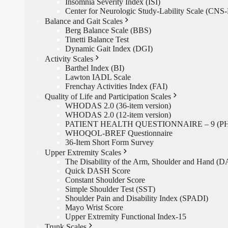
Insomnia Severity Index (ISI)
Center for Neurologic Study-Lability Scale (CNS
Balance and Gait Scales
Berg Balance Scale (BBS)
Tinetti Balance Test
Dynamic Gait Index (DGI)
Activity Scales
Barthel Index (BI)
Lawton IADL Scale
Frenchay Activities Index (FAI)
Quality of Life and Participation Scales
WHODAS 2.0 (36-item version)
WHODAS 2.0 (12-item version)
PATIENT HEALTH QUESTIONNAIRE – 9 (PH
WHOQOL-BREF Questionnaire
36-Item Short Form Survey
Upper Extremity Scales
The Disability of the Arm, Shoulder and Hand (
Quick DASH Score
Constant Shoulder Score
Simple Shoulder Test (SST)
Shoulder Pain and Disability Index (SPADI)
Mayo Wrist Score
Upper Extremity Functional Index-15
Trunk Scales