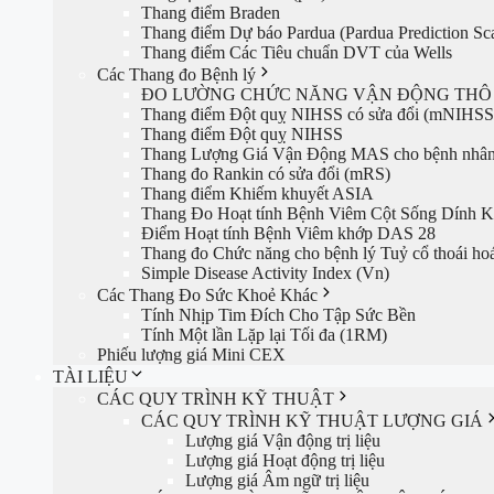
Thang điểm Braden
Thang điểm Dự báo Pardua (Pardua Prediction Sca
Thang điểm Các Tiêu chuẩn DVT của Wells
Các Thang đo Bệnh lý
ĐO LƯỜNG CHỨC NĂNG VẬN ĐỘNG THÔ 
Thang điểm Đột quỵ NIHSS có sửa đổi (mNIHSS
Thang điểm Đột quỵ NIHSS
Thang Lượng Giá Vận Động MAS cho bệnh nhân
Thang đo Rankin có sửa đổi (mRS)
Thang điểm Khiếm khuyết ASIA
Thang Đo Hoạt tính Bệnh Viêm Cột Sống Dính
Điểm Hoạt tính Bệnh Viêm khớp DAS 28
Thang đo Chức năng cho bệnh lý Tuỷ cổ thoái ho
Simple Disease Activity Index (Vn)
Các Thang Đo Sức Khoẻ Khác
Tính Nhịp Tim Đích Cho Tập Sức Bền
Tính Một lần Lặp lại Tối đa (1RM)
Phiếu lượng giá Mini CEX
TÀI LIỆU
CÁC QUY TRÌNH KỸ THUẬT
CÁC QUY TRÌNH KỸ THUẬT LƯỢNG GIÁ
Lượng giá Vận động trị liệu
Lượng giá Hoạt động trị liệu
Lượng giá Âm ngữ trị liệu