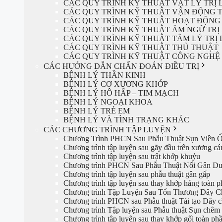
CÁC QUY TRÌNH KỸ THUẬT VẬT LÝ TRỊ 
CÁC QUY TRÌNH KỸ THUẬT VẬN ĐỘNG T
CÁC QUY TRÌNH KỸ THUẬT HOẠT ĐỘNG 
CÁC QUY TRÌNH KỸ THUẬT ÂM NGỮ TRỊ 
CÁC QUY TRÌNH KỸ THUẬT TÂM LÝ TRỊ 
CÁC QUY TRÌNH KỸ THUẬT THỦ THUẬT
CÁC QUY TRÌNH KỸ THUẬT CÔNG NGHỆ 
CÁC HƯỚNG DẪN CHẨN ĐOÁN ĐIỀU TRỊ
BỆNH LÝ THẦN KINH
BỆNH LÝ CƠ XƯƠNG KHỚP
BỆNH LÝ HÔ HẤP – TIM MẠCH
BỆNH LÝ NGOẠI KHOA
BỆNH LÝ TRẺ EM
BỆNH LÝ VÀ TÌNH TRẠNG KHÁC
CÁC CHƯƠNG TRÌNH TẬP LUYỆN
Chương Trình PHCN Sau Phẫu Thuật Sụn Viền 
Chương trình tập luyện sau gãy đầu trên xương cá
Chương trình tập luyện sau trật khớp khuỷu
Chương trình PHCN Sau Phẫu Thuật Nối Gân Du
Chương trình tập luyện sau phẫu thuật gân gấp
Chương trình tập luyện sau thay khớp háng toàn p
Chương trình Tập Luyện Sau Tổn Thương Dây C
Chương trình PHCN sau Phẫu thuật Tái tạo Dây 
Chương trình Tập luyện sau Phẫu thuật Sụn chêm
Chương trình tập luyện sau thay khớp gối toàn ph