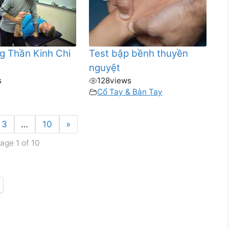
g Thần Kinh Chi
Test bập bềnh thuyền
nguyệt
s
128
views
g
Cổ Tay & Bàn Tay
3
…
10
»
age 1 of 10