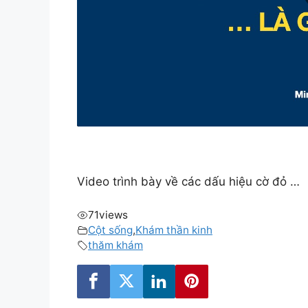
Video trình bày về các dấu hiệu cờ đỏ …
71
views
Cột sống
,
Khám thần kinh
thăm khám