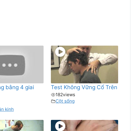
g bằng 4 giai
Test Không Vững Cổ Trên
182
views
Cột sống
n kinh