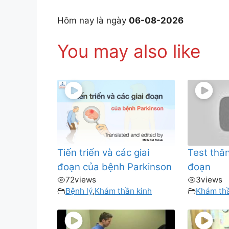
Hôm nay là ngày
06-08-2026
You may also like
Tiến triển và các giai
Test thăn
đoạn của bệnh Parkinson
đoạn
72
views
3
views
Bệnh lý
,
Khám thần kinh
Khám thầ