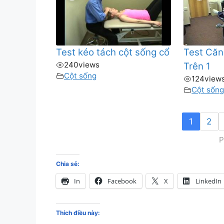
Test kéo tách cột sống cổ
Test Căn
240
views
Trên 1
Cột sống
124
view
Cột sốn
1
2
P
Chia sẻ:
In
Facebook
X
LinkedIn
Thích điều này: