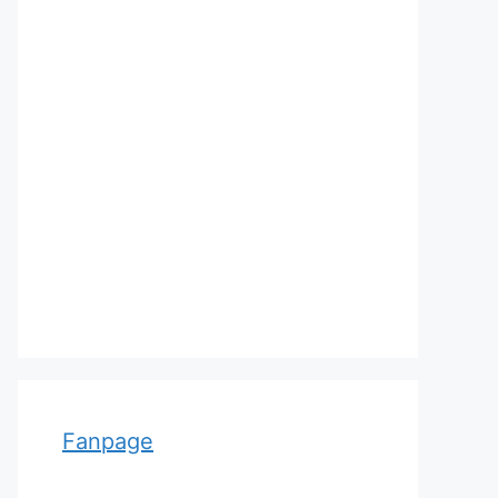
Adolf von Strümpell, nhà thần
kinh học người Đức
Fanpage