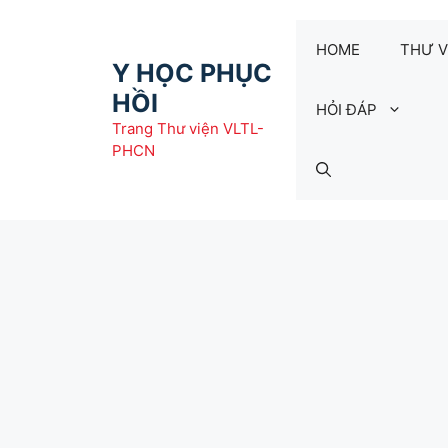
Chuyển
đến
HOME
THƯ V
nội
Y HỌC PHỤC
dung
HỒI
HỎI ĐÁP
Trang Thư viện VLTL-
PHCN