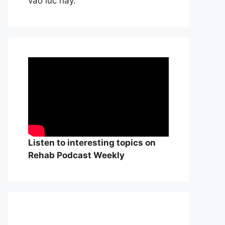
vào lúc này.
Listen to interesting topics on
Rehab Podcast Weekly
William Osle
đẻ của y học