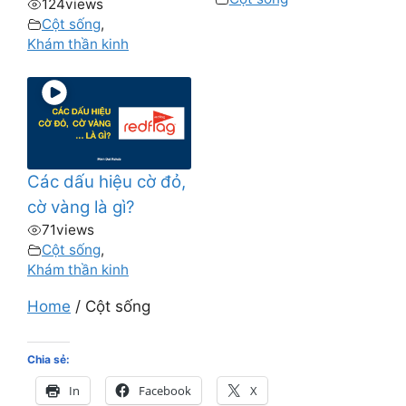
124
views
Cột sống
,
Khám thần kinh
Các dấu hiệu cờ đỏ,
cờ vàng là gì?
71
views
Cột sống
,
Khám thần kinh
Home
/
Cột sống
Chia sẻ:
In
Facebook
X