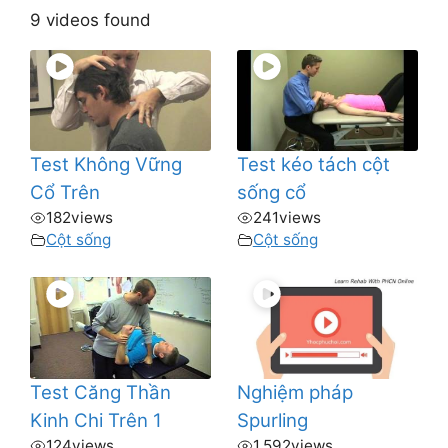
9 videos found
Test Không Vững
Test kéo tách cột
Cổ Trên
sống cổ
182
views
241
views
Cột sống
Cột sống
Test Căng Thần
Nghiệm pháp
Kinh Chi Trên 1
Spurling
124
views
1.592
views