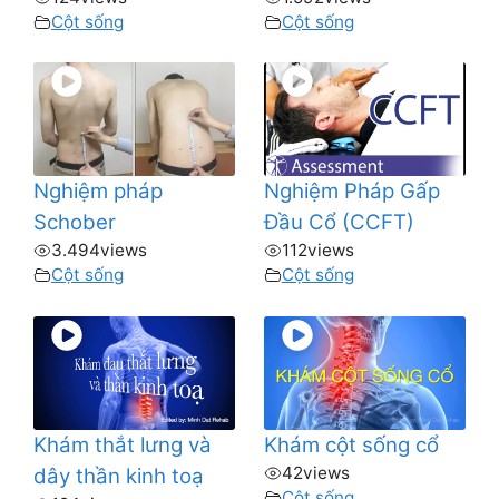
Cột sống
Cột sống
Nghiệm pháp
Nghiệm Pháp Gấp
Schober
Đầu Cổ (CCFT)
3.494
views
112
views
Cột sống
Cột sống
Khám thắt lưng và
Khám cột sống cổ
42
views
dây thần kinh toạ
Cột sống