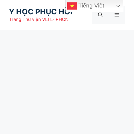
Chuyển
Tiếng Việt
Y HỌC PHỤC HỒI
đến
Menu
nội
Trang Thư viện VLTL- PHCN
dung