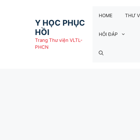
Chuyển
đến
HOME
THƯ V
nội
Y HỌC PHỤC
dung
HỒI
HỎI ĐÁP
Trang Thư viện VLTL-
PHCN