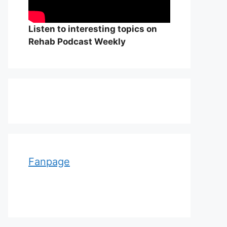
Listen to interesting topics on
Rehab Podcast Weekly
Adolf von Strümpell, nhà thần
William Osle
kinh học người Đức
đẻ của y học
Fanpage