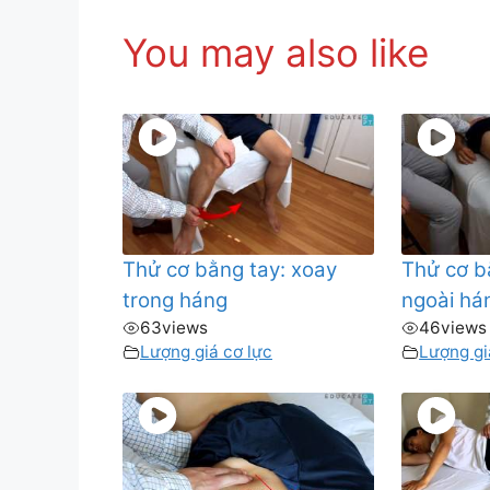
You may also like
Thử cơ bằng tay: xoay
Thử cơ b
trong háng
ngoài há
63
views
46
views
Lượng giá cơ lực
Lượng gi