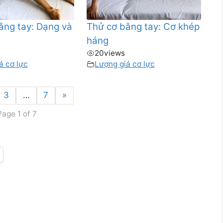
ằng tay: Dạng và
Thử cơ bằng tay: Cơ khép
g
háng
20
views
á cơ lực
Lượng giá cơ lực
3
…
7
»
Page 1 of 7