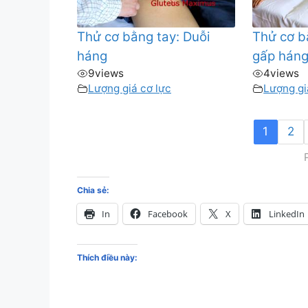
Thử cơ bằng tay: Duỗi
Thử cơ b
háng
gấp hán
9
views
4
views
Lượng giá cơ lực
Lượng gi
1
2
Chia sẻ:
In
Facebook
X
LinkedIn
Thích điều này: