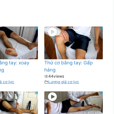
ằng tay: xoay
Thử cơ bằng tay: Gấp
ng
háng
44
views
á cơ lực
Lượng giá cơ lực