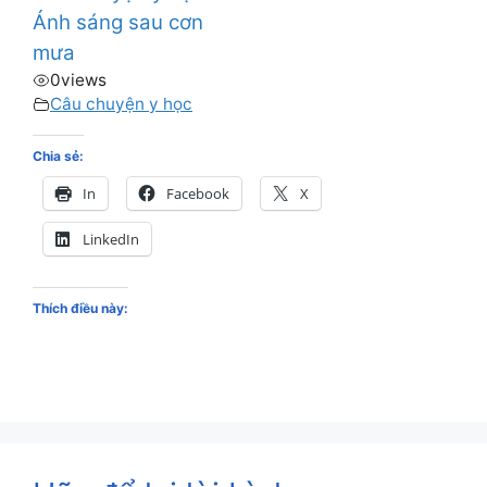
Ánh sáng sau cơn
mưa
0
views
Câu chuyện y học
Chia sẻ:
In
Facebook
X
LinkedIn
Thích điều này: