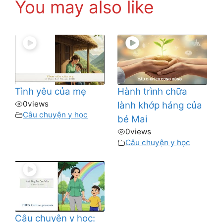
You may also like
Tình yêu của mẹ
Hành trình chữa
0
views
lành khớp háng của
Câu chuyện y học
bé Mai
0
views
Câu chuyện y học
Câu chuyện y học: