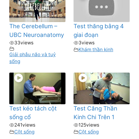
The Cerebellum –
Test thăng bằng 4
UBC Neuroanatomy
giai đoạn
33
views
3
views
Khám thần kinh
Giải phẫu não và tuỷ
sống
Test kéo tách cột
Test Căng Thần
sống cổ
Kinh Chi Trên 1
241
views
125
views
Cột sống
Cột sống