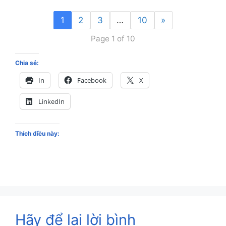
1
2
3
…
10
»
Page 1 of 10
Chia sẻ:
In
Facebook
X
LinkedIn
Thích điều này:
Hãy để lại lời bình