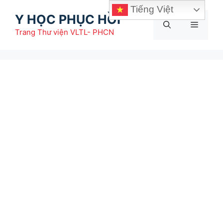
Chuyển
Tiếng Việt
Y HỌC PHỤC HỒI
đến
Menu
nội
Trang Thư viện VLTL- PHCN
dung