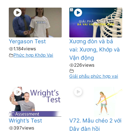
Yergason Test
Xương đòn và bả
1.184
views
vai: Xương, Khớp và
Phức hợp Khớp Vai
Vận động
226
views
Giải phẫu phức hợp vai
Wright’s Test
V72. Mẫu chéo 2 với
397
views
Dây đàn hồi