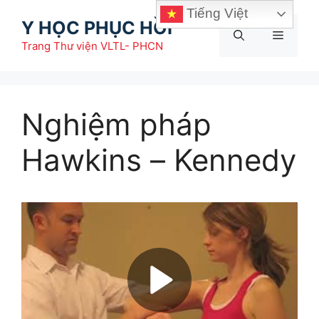
Chuyển
Tiếng Việt
Y HỌC PHỤC HỒI
đến
Menu
nội
Trang Thư viện VLTL- PHCN
dung
Nghiệm pháp
Hawkins – Kennedy