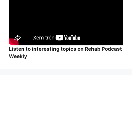
Listen to interesting topics on Rehab Podcast
Weekly
Wi
hi