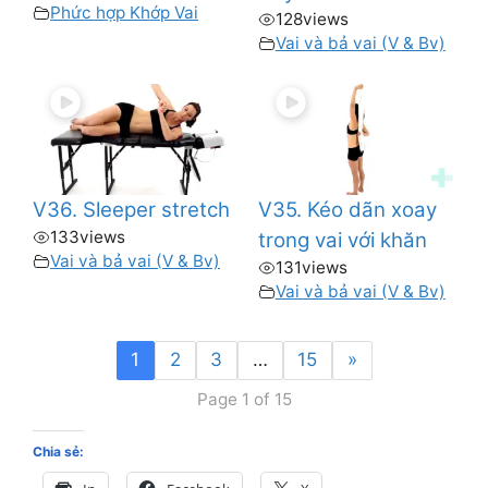
Phức hợp Khớp Vai
128
views
Vai và bả vai (V & Bv)
V36. Sleeper stretch
V35. Kéo dãn xoay
133
views
trong vai với khăn
Vai và bả vai (V & Bv)
131
views
Vai và bả vai (V & Bv)
1
2
3
…
15
»
Page 1 of 15
Chia sẻ: