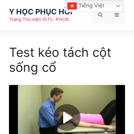
Chuyển
Tiếng Việt
Y HỌC PHỤC HỒI
đến
Menu
nội
Trang Thư viện VLTL- PHCN
dung
Test kéo tách cột
sống cổ