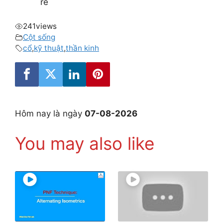
rễ
241
views
Cột sống
cổ
,
kỹ thuật
,
thần kinh
Hôm nay là ngày
07-08-2026
You may also like