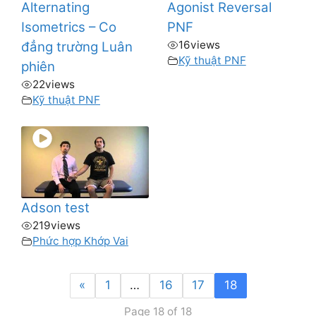
Alternating
Agonist Reversal
Isometrics – Co
PNF
16
views
đẳng trường Luân
Kỹ thuật PNF
phiên
22
views
Kỹ thuật PNF
Adson test
219
views
Phức hợp Khớp Vai
«
1
…
16
17
18
Page 18 of 18