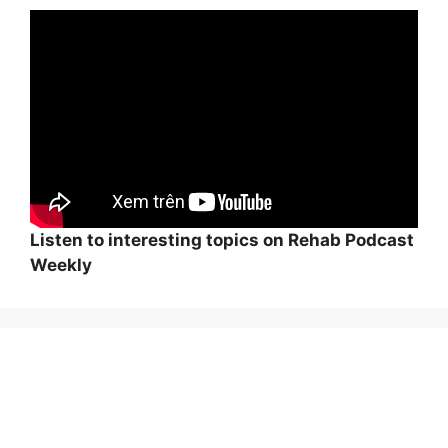
Listen to interesting topics on Rehab Podcast
Weekly
Wi
hi