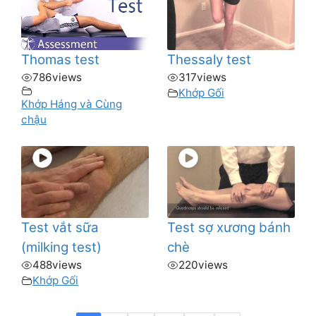
Thomas test
Thessaly test
786
views
317
views
Khớp Gối
Khớp Háng và Cùng
chậu
Test vắt sữa
Test sợ xương bánh
(milking test)
chè
488
views
220
views
Khớp Gối