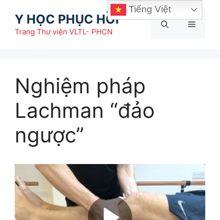
Chuyển
Tiếng Việt
Y HỌC PHỤC HỒI
đến
Menu
nội
Trang Thư viện VLTL- PHCN
dung
Nghiệm pháp
Lachman “đảo
ngược”