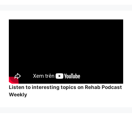
Listen to interesting topics on Rehab Podcast
Weekly
Wi
hi