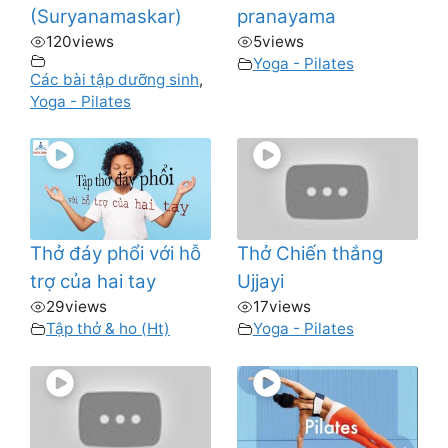
(Suryanamaskar)
pranayama
120
views
5
views
Yoga - Pilates
Các bài tập dưỡng sinh
,
Yoga - Pilates
Thở đáy phổi với hỗ
Thở Chiến thắng
trợ của hai tay
Ujjayi
29
views
17
views
Tập thở & ho (Ht)
Yoga - Pilates