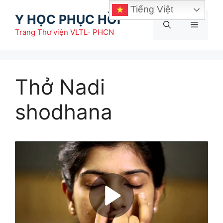
Chuyển
Tiếng Việt
Y HỌC PHỤC HỒI
đến
Menu
nội
Trang Thư viện VLTL- PHCN
dung
Thở Nadi
shodhana