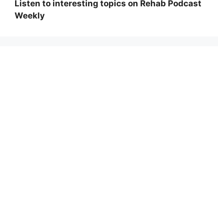
Listen to interesting topics on Rehab Podcast
Weekly
Wi
hi
Adolf von Strümpell, nhà thần kinh học người
Đức