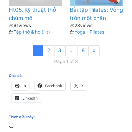
Ht05. Kỹ thuật thở
Bài tập Pilates: Vòng
chúm môi
tròn một chân
91
views
23
views
Tập thở & ho (Ht)
Yoga - Pilates
1
2
3
…
8
»
Page 1 of 8
Chia sẻ:
In
Facebook
X
LinkedIn
Thích điều này:
Loading…