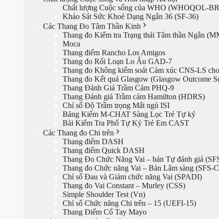
Chất lượng Cuộc sống của WHO (WHOQOL-B
Khảo Sát Sức Khoẻ Dạng Ngắn 36 (SF-36)
Các Thang Đo Tâm Thần Kinh
Thang đo Kiểm tra Trạng thái Tâm thần Ngắn (
Moca
Thang điểm Rancho Los Amigos
Thang đo Rối Loạn Lo Âu GAD-7
Thang đo Không kiểm soát Cảm xúc CNS-LS cho
Thang đo Kết quả Glasgow (Glasgow Outcome Sc
Thang Đánh Giá Trầm Cảm PHQ-9
Thang Đánh giá Trầm cảm Hamilton (HDRS)
Chỉ số Độ Trầm trọng Mất ngủ ISI
Bảng Kiểm M-CHAT Sàng Lọc Trẻ Tự kỷ
Bài Kiểm Tra Phổ Tự Kỷ Trẻ Em CAST
Các Thang đo Chi trên
Thang điểm DASH
Thang điểm Quick DASH
Thang Đo Chức Năng Vai – bản Tự đánh giá (SF
Thang đo Chức năng Vai – Bản Lâm sàng (SFS-C
Chỉ số Đau và Giảm chức năng Vai (SPADI)
Thang đo Vai Constant – Murley (CSS)
Simple Shoulder Test (Vn)
Chỉ số Chức năng Chi trên – 15 (UEFI-15)
Thang Điểm Cổ Tay Mayo