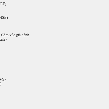
REF)
MMSE)
 Cảm xúc giả hành
ale)
S-S)
)