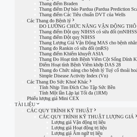
Thang điểm Braden
Thang điểm Dự báo Pardua (Pardua Prediction Sca
Thang điểm Các Tiêu chuẩn DVT của Wells
Các Thang đo Bệnh lý
ĐO LƯỜNG CHỨC NĂNG VẬN ĐỘNG THÔ 
Thang điểm Đột quỵ NIHSS có sửa đổi (mNIHSS
Thang điểm Đột quỵ NIHSS
Thang Lượng Giá Vận Động MAS cho bệnh nhân
Thang đo Rankin có sửa đổi (mRS)
Thang điểm Khiếm khuyết ASIA
Thang Đo Hoạt tính Bệnh Viêm Cột Sống Dính
Điểm Hoạt tính Bệnh Viêm khớp DAS 28
Thang đo Chức năng cho bệnh lý Tuỷ cổ thoái ho
Simple Disease Activity Index (Vn)
Các Thang Đo Sức Khoẻ Khác
Tính Nhịp Tim Đích Cho Tập Sức Bền
Tính Một lần Lặp lại Tối đa (1RM)
Phiếu lượng giá Mini CEX
TÀI LIỆU
CÁC QUY TRÌNH KỸ THUẬT
CÁC QUY TRÌNH KỸ THUẬT LƯỢNG GIÁ
Lượng giá Vận động trị liệu
Lượng giá Hoạt động trị liệu
Lượng giá Âm ngữ trị liệu