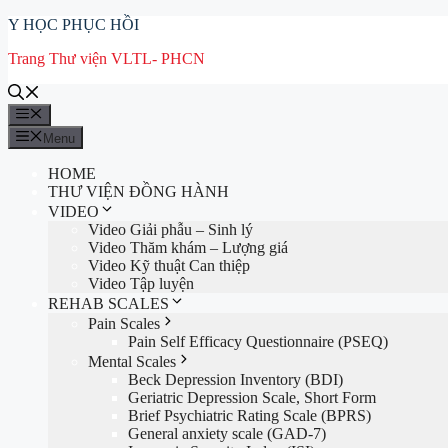
Chuyển
Y HỌC PHỤC HỒI
đến
Trang Thư viện VLTL- PHCN
nội
dung
Menu
Menu
HOME
THƯ VIỆN ĐỒNG HÀNH
VIDEO
Video Giải phẫu – Sinh lý
Video Thăm khám – Lượng giá
Video Kỹ thuật Can thiệp
Video Tập luyện
REHAB SCALES
Pain Scales
Pain Self Efficacy Questionnaire (PSEQ)
Mental Scales
Beck Depression Inventory (BDI)
Geriatric Depression Scale, Short Form
Brief Psychiatric Rating Scale (BPRS)
General anxiety scale (GAD-7)