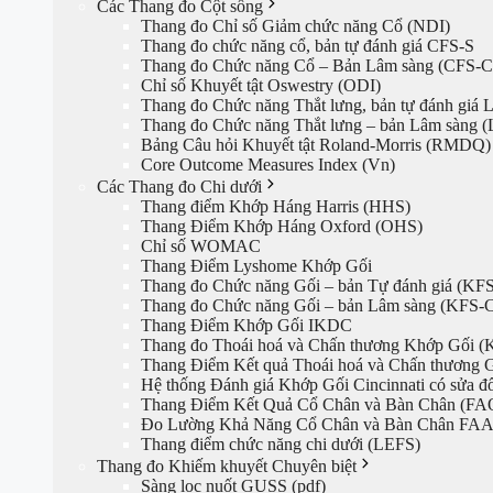
Các Thang đo Cột sống
Thang đo Chỉ số Giảm chức năng Cổ (NDI)
Thang đo chức năng cổ, bản tự đánh giá CFS-S
Thang đo Chức năng Cổ – Bản Lâm sàng (CFS-C
Chỉ số Khuyết tật Oswestry (ODI)
Thang đo Chức năng Thắt lưng, bản tự đánh giá
Thang đo Chức năng Thắt lưng – bản Lâm sàng 
Bảng Câu hỏi Khuyết tật Roland-Morris (RMDQ)
Core Outcome Measures Index (Vn)
Các Thang đo Chi dưới
Thang điểm Khớp Háng Harris (HHS)
Thang Điểm Khớp Háng Oxford (OHS)
Chỉ số WOMAC
Thang Điểm Lyshome Khớp Gối
Thang đo Chức năng Gối – bản Tự đánh giá (KFS
Thang đo Chức năng Gối – bản Lâm sàng (KFS-
Thang Điểm Khớp Gối IKDC
Thang đo Thoái hoá và Chấn thương Khớp Gối 
Thang Điểm Kết quả Thoái hoá và Chấn thương 
Hệ thống Đánh giá Khớp Gối Cincinnati có sửa 
Thang Điểm Kết Quả Cổ Chân và Bàn Chân (FA
Đo Lường Khả Năng Cổ Chân và Bàn Chân FA
Thang điểm chức năng chi dưới (LEFS)
Thang đo Khiếm khuyết Chuyên biệt
Sàng lọc nuốt GUSS (pdf)