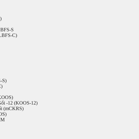
)
 LBFS-S
(LBFS-C)
-S)
C)
(KOOS)
Gối -12 (KOOS-12)
đổi (mCKRS)
OS)
AM