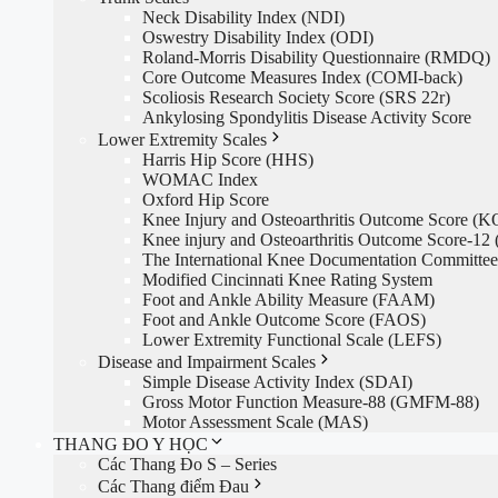
Neck Disability Index (NDI)
Oswestry Disability Index (ODI)
Roland-Morris Disability Questionnaire (RMDQ)
Core Outcome Measures Index (COMI-back)
Scoliosis Research Society Score (SRS 22r)
Ankylosing Spondylitis Disease Activity Score
Lower Extremity Scales
Harris Hip Score (HHS)
WOMAC Index
Oxford Hip Score
Knee Injury and Osteoarthritis Outcome Score (
Knee injury and Osteoarthritis Outcome Score-1
The International Knee Documentation Committe
Modified Cincinnati Knee Rating System
Foot and Ankle Ability Measure (FAAM)
Foot and Ankle Outcome Score (FAOS)
Lower Extremity Functional Scale (LEFS)
Disease and Impairment Scales
Simple Disease Activity Index (SDAI)
Gross Motor Function Measure-88 (GMFM-88)
Motor Assessment Scale (MAS)
THANG ĐO Y HỌC
Các Thang Đo S – Series
Các Thang điểm Đau