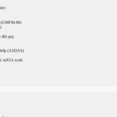
le)
(GMFM-88)
)
 đột quỵ
 Khớp (ASDAS)
á: mJOA scale