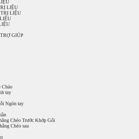
LIỆU
RỊ LIỆU
TRỊ LIỆU
LIỆU
LIỆU
TRỢ GIÚP
Ổ Chảo
nh tay
ỗi Ngón tay
hần
hằng Chéo Trước Khớp Gối
chằng Chéo sau
ần