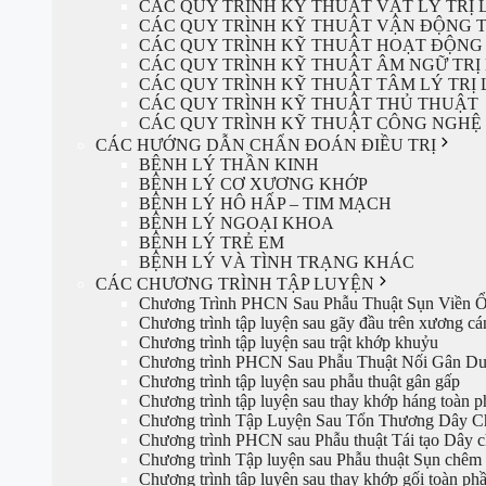
CÁC QUY TRÌNH KỸ THUẬT VẬT LÝ TRỊ 
CÁC QUY TRÌNH KỸ THUẬT VẬN ĐỘNG T
CÁC QUY TRÌNH KỸ THUẬT HOẠT ĐỘNG 
CÁC QUY TRÌNH KỸ THUẬT ÂM NGỮ TRỊ 
CÁC QUY TRÌNH KỸ THUẬT TÂM LÝ TRỊ 
CÁC QUY TRÌNH KỸ THUẬT THỦ THUẬT
CÁC QUY TRÌNH KỸ THUẬT CÔNG NGHỆ 
CÁC HƯỚNG DẪN CHẨN ĐOÁN ĐIỀU TRỊ
BỆNH LÝ THẦN KINH
BỆNH LÝ CƠ XƯƠNG KHỚP
BỆNH LÝ HÔ HẤP – TIM MẠCH
BỆNH LÝ NGOẠI KHOA
BỆNH LÝ TRẺ EM
BỆNH LÝ VÀ TÌNH TRẠNG KHÁC
CÁC CHƯƠNG TRÌNH TẬP LUYỆN
Chương Trình PHCN Sau Phẫu Thuật Sụn Viền 
Chương trình tập luyện sau gãy đầu trên xương cá
Chương trình tập luyện sau trật khớp khuỷu
Chương trình PHCN Sau Phẫu Thuật Nối Gân Du
Chương trình tập luyện sau phẫu thuật gân gấp
Chương trình tập luyện sau thay khớp háng toàn p
Chương trình Tập Luyện Sau Tổn Thương Dây C
Chương trình PHCN sau Phẫu thuật Tái tạo Dây 
Chương trình Tập luyện sau Phẫu thuật Sụn chêm
Chương trình tập luyện sau thay khớp gối toàn ph