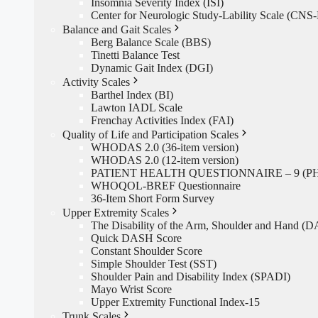
Insomnia Severity Index (ISI)
Center for Neurologic Study-Lability Scale (CNS
Balance and Gait Scales
Berg Balance Scale (BBS)
Tinetti Balance Test
Dynamic Gait Index (DGI)
Activity Scales
Barthel Index (BI)
Lawton IADL Scale
Frenchay Activities Index (FAI)
Quality of Life and Participation Scales
WHODAS 2.0 (36-item version)
WHODAS 2.0 (12-item version)
PATIENT HEALTH QUESTIONNAIRE – 9 (PH
WHOQOL-BREF Questionnaire
36-Item Short Form Survey
Upper Extremity Scales
The Disability of the Arm, Shoulder and Hand (
Quick DASH Score
Constant Shoulder Score
Simple Shoulder Test (SST)
Shoulder Pain and Disability Index (SPADI)
Mayo Wrist Score
Upper Extremity Functional Index-15
Trunk Scales