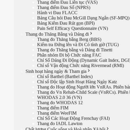
Thang điểm Đau Liên tục (VAS)
Thang điểm Đau Số (NPRS)
Hành vi Đau FLACC
Bảng Câu hỏi Đau McGill Dạng Ngắn (SF-MPQ)
Bảng Kiểm Đau Rút gọn (BPI)
Pain Self Efficacy Questionnaire (VN)
Thang đo Thăng Bằng và Dáng đi
Thang đo Thăng bằng Berg (BBS)
Kiểm tra Đứng lên và Đi Có tính giờ (TUG)
Thang đo Thăng bằng và Dáng đi Tinetti
Phân nhóm Đi bộ Chức năng FAC
Chỉ Số Dáng Đi Động (Dynamic Gait Index, DGI
Chỉ số Vận động Chức năng Rivermead (RMI)
Sinh hoạt hàng ngày & Tham gia
Chỉ số Barthel (Barthel Index)
Chỉ số Độc lập Sinh Hoạt Hàng Ngày Katz
Thang đo Hoạt động Người lớn VnRAs. Phiên bả
Thang đo Vn Rehab-Child Scale (VnRCs). Phiên 
WHODAS 2.0 36 (VN)
Thang đo WHODAS 12
Thang điểm FIM
Thang điểm WeeFIM
Chỉ Số Các Hoạt Động Frenchay (FAI)
Thang đo IADL Lawton
Chất lượng Cuộc sống và Hoà nhập Xã hội