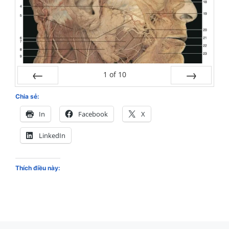
1
of
10
<<
>>
Chia sẻ:
In
Facebook
X
LinkedIn
Thích điều này: