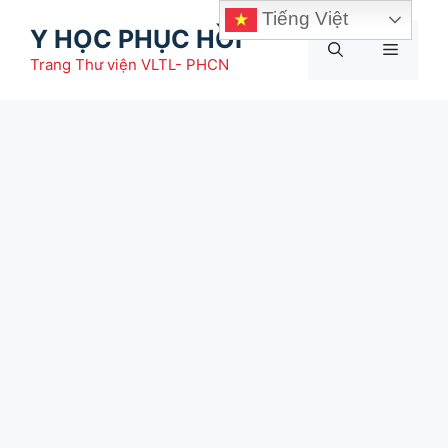
Chuyển
Tiếng Việt
Y HỌC PHỤC HỒI
đến
Menu
nội
Trang Thư viện VLTL- PHCN
dung