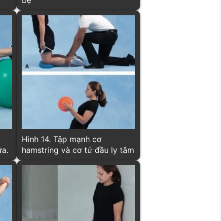
Hình 14. Tập mạnh cơ
ửa.
hamstring và cơ tứ đầu ly tâm