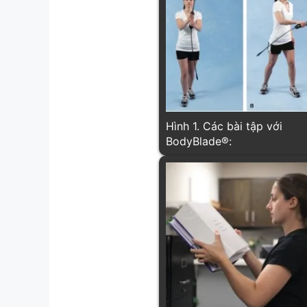
Hình 1. Các bài tập với
BodyBlade®: