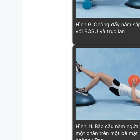
Hình 9. Chống đẩy nằm sấ
với BOSU và trục lăn
Hình 11. Bắc cầu nằm ngửa
một chân trên một bề mặt
không vững