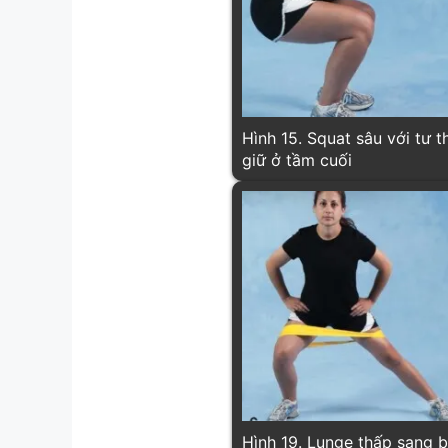
Hình 15. Squat sâu với tư thế
giữ ở tầm cuối
Hình 19. Lunge thấp sang 