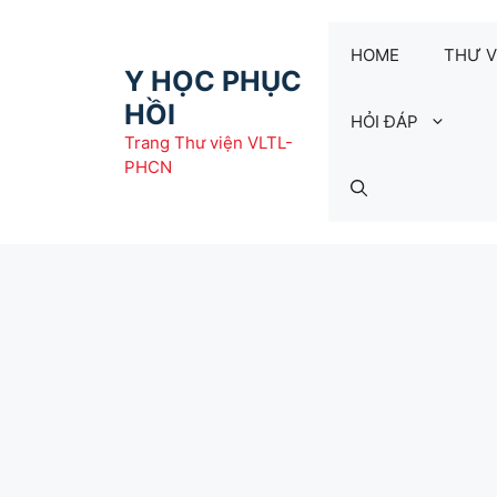
Chuyển
đến
HOME
THƯ V
nội
Y HỌC PHỤC
dung
HỒI
HỎI ĐÁP
Trang Thư viện VLTL-
PHCN