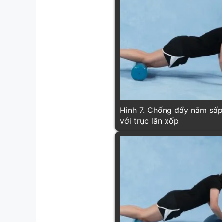
Hình 7. Chống đẩy nằm sấ
với trục lăn xốp