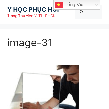
Chuyển
Tiếng Việt
Y HỌC PHỤC HỒI
đến
Menu
nội
Trang Thư viện VLTL- PHCN
dung
image-31