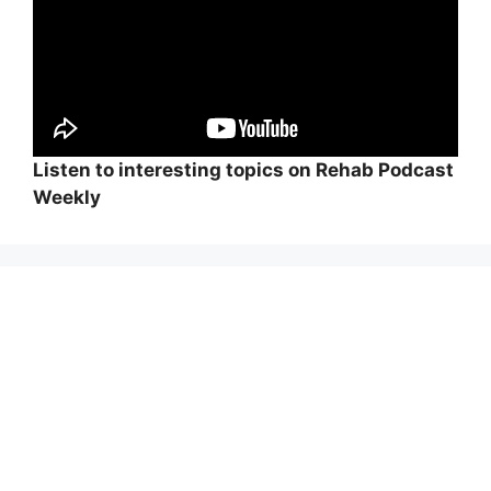
Listen to interesting topics on Rehab Podcast
Weekly
Wi
hi