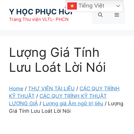
Chuyển
Tiếng Việt
Y HỌC PHỤC HỒI
đến
Menu
nội
Trang Thư viện VLTL- PHCN
dung
Lượng Giá Tính
Lưu Loát Lời Nói
Home
/
THƯ VIỆN TÀI LIỆU
/
CÁC QUY TRÌNH
KỸ THUẬT
/
CÁC QUY TRÌNH KỸ THUẬT
LƯỢNG GIÁ
/
Lượng giá Âm ngữ trị liệu
/
Lượng
Giá Tính Lưu Loát Lời Nói