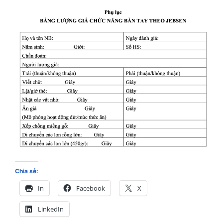
Chia sẻ:
In
Facebook
X
LinkedIn