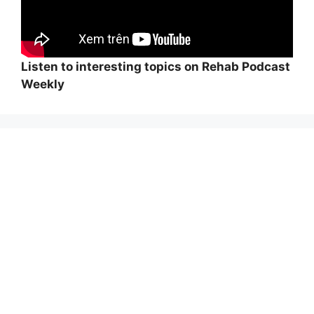
Listen to interesting topics on Rehab Podcast
Weekly
Wi
hi