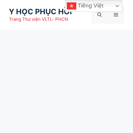
Chuyển
Tiếng Việt
Y HỌC PHỤC HỒI
đến
Menu
nội
Trang Thư viện VLTL- PHCN
dung