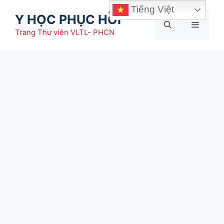
Chuyển
Tiếng Việt
Y HỌC PHỤC HỒI
đến
Menu
nội
Trang Thư viện VLTL- PHCN
dung