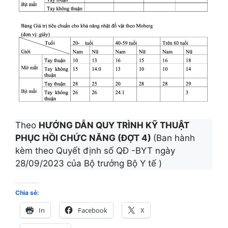
Theo
HƯỚNG DẪN QUY TRÌNH KỸ THUẬT
PHỤC HỒI CHỨC NĂNG (ĐỢT 4)
(Ban hành
kèm theo Quyết định số QĐ -BYT ngày
28/09/2023 của Bộ trưởng Bộ Y tế )
Chia sẻ:
In
Facebook
X