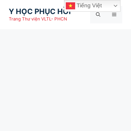
Chuyển
Tiếng Việt
Y HỌC PHỤC HỒI
đến
Menu
nội
Trang Thư viện VLTL- PHCN
dung