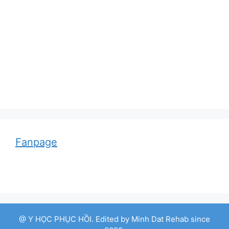
Adolf von Strümpell, nhà thần kinh học người
Đức
Fanpage
@ Y HỌC PHỤC HỒI. Edited by Minh Dat Rehab since