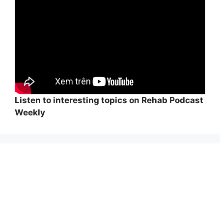
Listen to interesting topics on Rehab Podcast
Weekly
Wi
hi