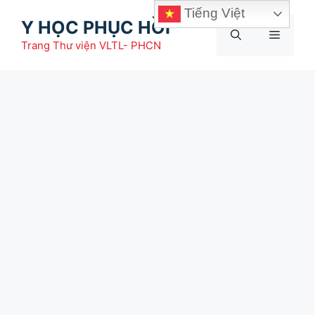
Chuyển
Tiếng Việt
Y HỌC PHỤC HỒI
đến
Menu
nội
Trang Thư viện VLTL- PHCN
dung