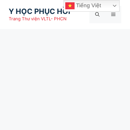
Chuyển
Tiếng Việt
Y HỌC PHỤC HỒI
đến
Menu
nội
Trang Thư viện VLTL- PHCN
dung