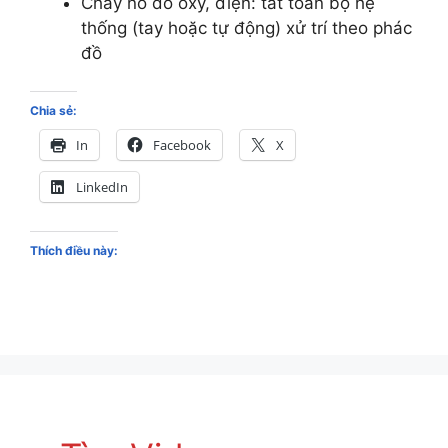
Cháy nổ do oxy, điện: tắt toàn bộ hệ
thống (tay hoặc tự động) xử trí theo phác
đồ
Chia sẻ:
In
Facebook
X
LinkedIn
Thích điều này: