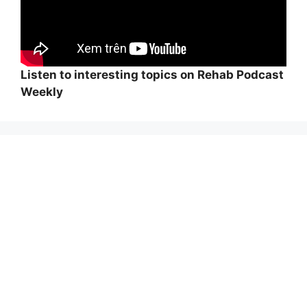
Listen to interesting topics on Rehab Podcast
Weekly
Wi
hi