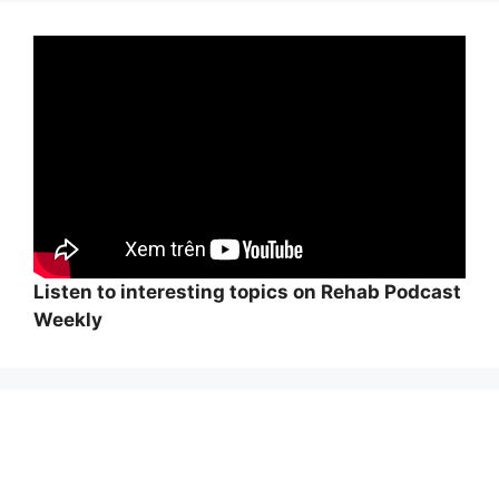
Listen to interesting topics on Rehab Podcast
Weekly
Wi
hi