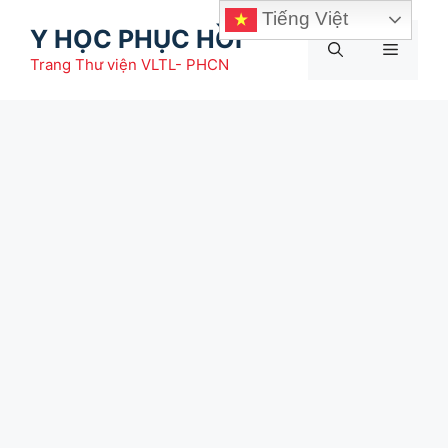
Chuyển
Tiếng Việt
Y HỌC PHỤC HỒI
đến
Menu
nội
Trang Thư viện VLTL- PHCN
dung