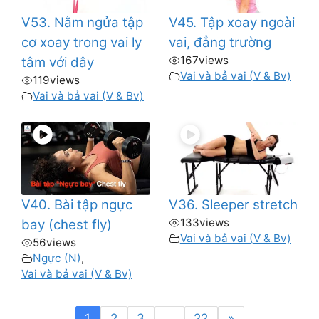
V53. Nằm ngửa tập
V45. Tập xoay ngoài
cơ xoay trong vai ly
vai, đẳng trường
167
views
tâm với dây
Vai và bả vai (V & Bv)
119
views
Vai và bả vai (V & Bv)
V40. Bài tập ngực
V36. Sleeper stretch
133
views
bay (chest fly)
Vai và bả vai (V & Bv)
56
views
Ngực (N)
,
Vai và bả vai (V & Bv)
1
2
3
…
22
»