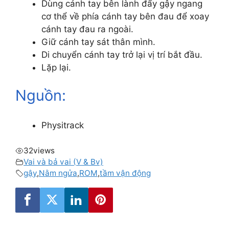
Dùng cánh tay bên lành đẩy gậy ngang
cơ thể về phía cánh tay bên đau để xoay
cánh tay đau ra ngoài.
Giữ cánh tay sát thân mình.
Di chuyển cánh tay trở lại vị trí bắt đầu.
Lặp lại.
Nguồn:
Physitrack
32
views
Vai và bả vai (V & Bv)
gậy
,
Nằm ngửa
,
ROM
,
tầm vận động