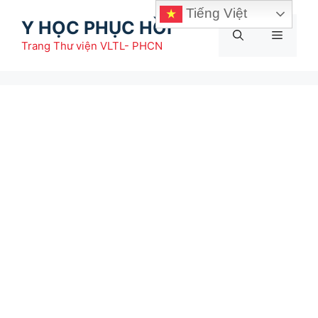
Chuyển
Tiếng Việt
Y HỌC PHỤC HỒI
đến
Menu
nội
Trang Thư viện VLTL- PHCN
dung