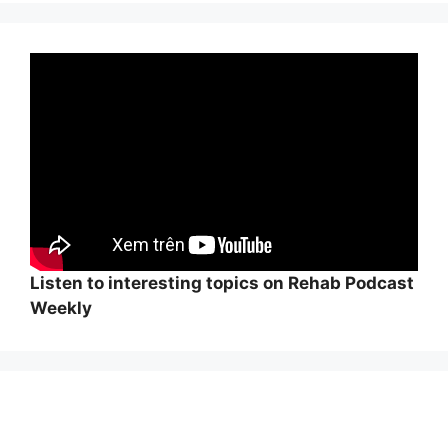
Listen to interesting topics on Rehab Podcast
Weekly
Wi
hi