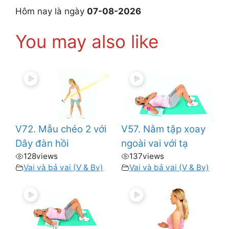
Hôm nay là ngày
07-08-2026
You may also like
V72. Mẫu chéo 2 với
V57. Nằm tập xoay
Dây đàn hồi
ngoài vai với tạ
128
views
137
views
Vai và bả vai (V & Bv)
Vai và bả vai (V & Bv)