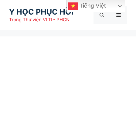
Chuyển
Tiếng Việt
Y HỌC PHỤC HỒI
đến
Menu
nội
Trang Thư viện VLTL- PHCN
dung