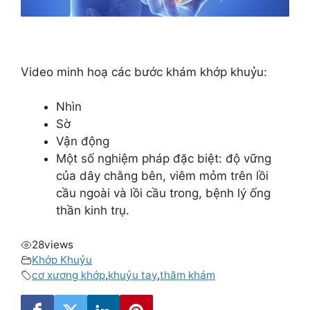
Video minh hoạ các bước khám khớp khuỷu:
Nhìn
Sờ
Vận động
Một số nghiệm pháp đặc biệt: độ vững
của dây chằng bên, viêm mỏm trên lồi
cầu ngoài và lồi cầu trong, bệnh lý ống
thần kinh trụ.
28
views
Khớp Khuỷu
cơ xương khớp
,
khuỷu tay
,
thăm khám