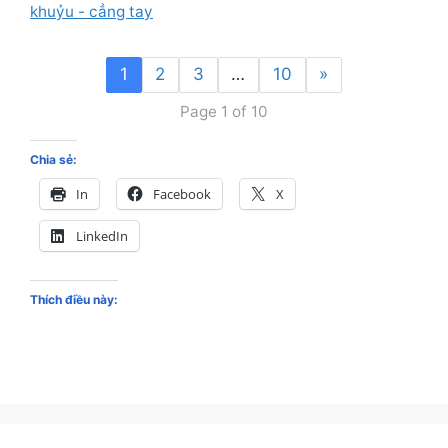
khuỷu - cẳng tay
1
2
3
…
10
»
Page 1 of 10
Chia sẻ:
In
Facebook
X
LinkedIn
Thích điều này: