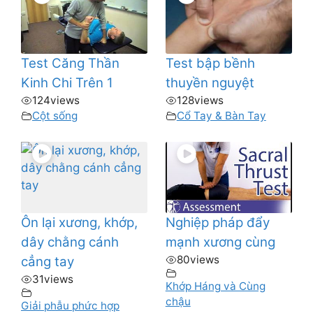
Test Căng Thần
Test bập bềnh
Kinh Chi Trên 1
thuyền nguyệt
124
views
128
views
Cột sống
Cổ Tay & Bàn Tay
Ôn lại xương, khớp,
Nghiệp pháp đẩy
dây chằng cánh
mạnh xương cùng
80
views
cẳng tay
31
views
Khớp Háng và Cùng
chậu
Giải phẫu phức hợp