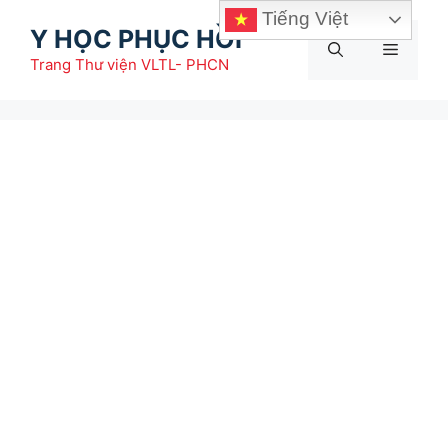
Chuyển
Tiếng Việt
Y HỌC PHỤC HỒI
đến
Menu
nội
Trang Thư viện VLTL- PHCN
dung