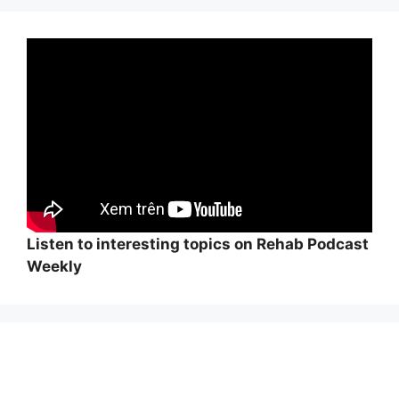
Listen to interesting topics on Rehab Podcast
Weekly
Wi
hi