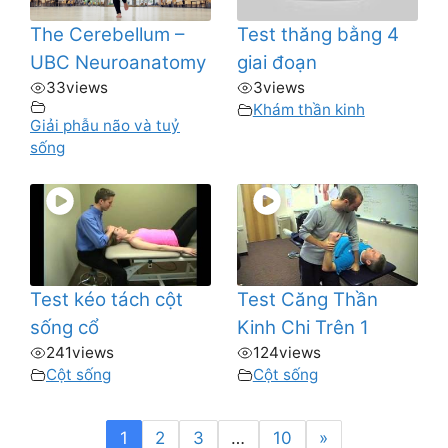
The Cerebellum –
Test thăng bằng 4
UBC Neuroanatomy
giai đoạn
33
views
3
views
Khám thần kinh
Giải phẫu não và tuỷ
sống
Test kéo tách cột
Test Căng Thần
sống cổ
Kinh Chi Trên 1
241
views
124
views
Cột sống
Cột sống
1
2
3
…
10
»