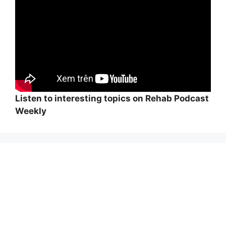
Listen to interesting topics on Rehab Podcast
Weekly
Wi
hi