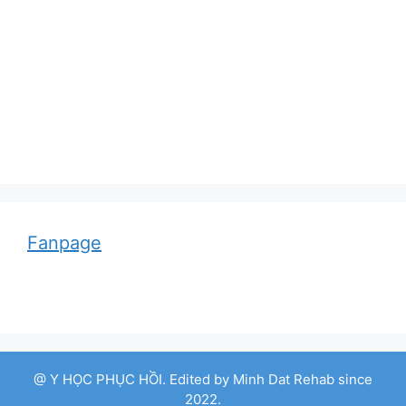
Adolf von Strümpell, nhà thần kinh học người
Đức
Fanpage
@ Y HỌC PHỤC HỒI. Edited by Minh Dat Rehab since
2022.