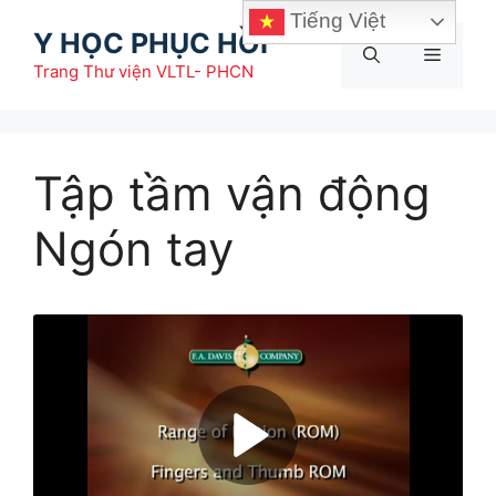
Chuyển
Tiếng Việt
Y HỌC PHỤC HỒI
đến
Menu
nội
Trang Thư viện VLTL- PHCN
dung
Tập tầm vận động
Ngón tay