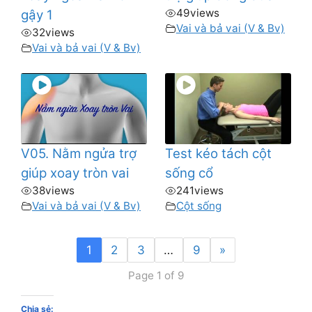
49
views
gậy 1
Vai và bả vai (V & Bv)
32
views
Vai và bả vai (V & Bv)
V05. Nằm ngửa trợ
Test kéo tách cột
giúp xoay tròn vai
sống cổ
38
views
241
views
Vai và bả vai (V & Bv)
Cột sống
1
2
3
…
9
»
Page 1 of 9
Chia sẻ: