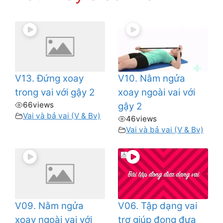
V13. Đứng xoay
V10. Nằm ngửa
trong vai với gậy 2
xoay ngoài vai với
66
views
gậy 2
Vai và bả vai (V & Bv)
46
views
Vai và bả vai (V & Bv)
V09. Nằm ngửa
V06. Tập dạng vai
xoay ngoài vai với
trợ giúp đong đưa