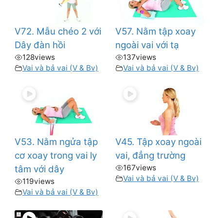
V72. Mẫu chéo 2 với
V57. Nằm tập xoay
Dây đàn hồi
ngoài vai với tạ
128
views
137
views
Vai và bả vai (V & Bv)
Vai và bả vai (V & Bv)
V53. Nằm ngửa tập
V45. Tập xoay ngoài
cơ xoay trong vai ly
vai, đẳng trường
167
views
tâm với dây
Vai và bả vai (V & Bv)
119
views
Vai và bả vai (V & Bv)