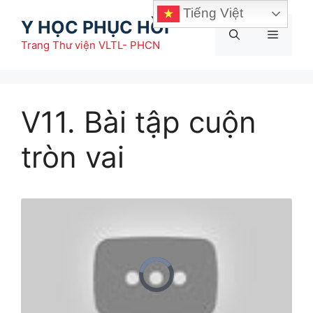
Chuyển
Tiếng Việt
Y HỌC PHỤC HỒI
đến
Menu
nội
Trang Thư viện VLTL- PHCN
dung
V11. Bài tập cuộn
tròn vai