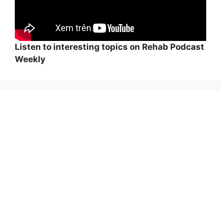
Listen to interesting topics on Rehab Podcast
Weekly
Wi
hi