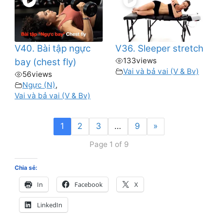
V40. Bài tập ngực
V36. Sleeper stretch
133
views
bay (chest fly)
Vai và bả vai (V & Bv)
56
views
Ngực (N)
,
Vai và bả vai (V & Bv)
1
2
3
…
9
»
Page 1 of 9
Chia sẻ:
In
Facebook
X
LinkedIn