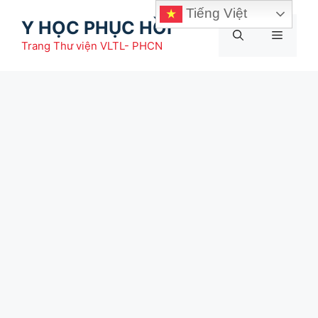
Chuyển
Tiếng Việt
Y HỌC PHỤC HỒI
đến
Menu
nội
Trang Thư viện VLTL- PHCN
dung