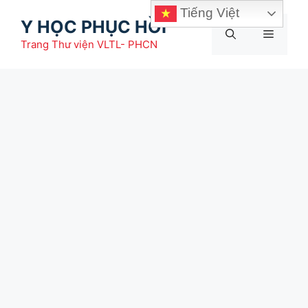
Chuyển
Tiếng Việt
Y HỌC PHỤC HỒI
đến
Menu
nội
Trang Thư viện VLTL- PHCN
dung