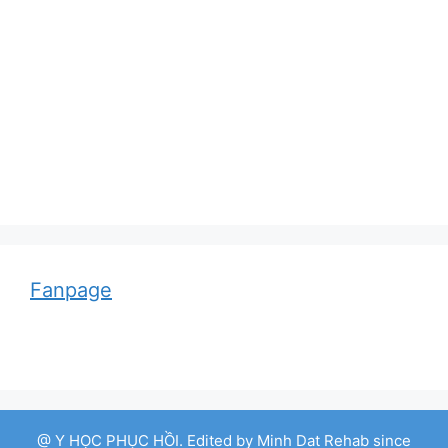
Adolf von Strümpell, nhà thần kinh học người
Đức
Fanpage
@ Y HỌC PHỤC HỒI. Edited by Minh Dat Rehab since