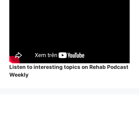
Listen to interesting topics on Rehab Podcast
Weekly
Wi
hi