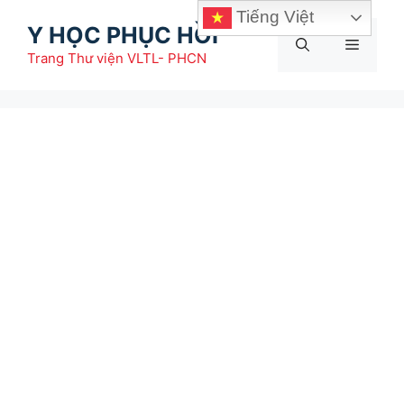
Chuyển
Tiếng Việt
Y HỌC PHỤC HỒI
đến
Menu
nội
Trang Thư viện VLTL- PHCN
dung