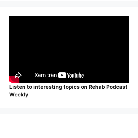
Listen to interesting topics on Rehab Podcast
Weekly
Wi
hi