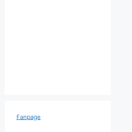
Adolf von Strümpell, nhà thần
kinh học người Đức
Fanpage