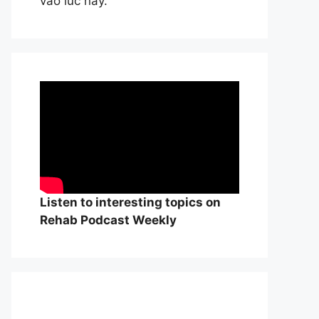
vào lúc này.
Listen to interesting topics on
Rehab Podcast Weekly
William Osle
đẻ của y học