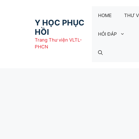
Chuyển
đến
HOME
THƯ V
nội
Y HỌC PHỤC
dung
HỒI
HỎI ĐÁP
Trang Thư viện VLTL-
PHCN