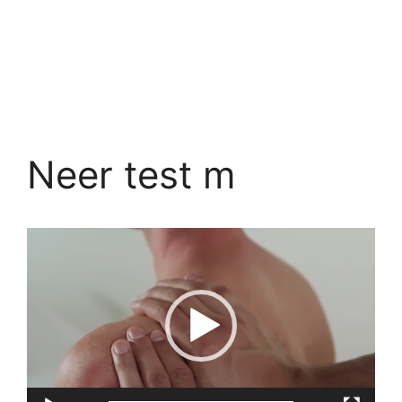
Neer test m
Trình
chơi
Video