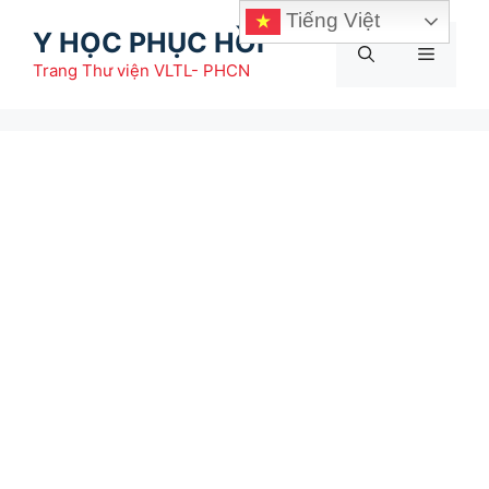
Chuyển
Tiếng Việt
Y HỌC PHỤC HỒI
đến
Menu
nội
Trang Thư viện VLTL- PHCN
dung