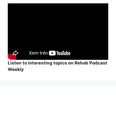
Listen to interesting topics on Rehab Podcast
Weekly
Wi
hi