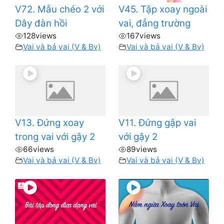
V72. Mẫu chéo 2 với
V45. Tập xoay ngoài
Dây đàn hồi
vai, đẳng trường
128
views
167
views
Vai và bả vai (V & Bv)
Vai và bả vai (V & Bv)
V13. Đứng xoay
V11. Đứng gập vai
trong vai với gậy 2
với gậy 2
66
views
89
views
Vai và bả vai (V & Bv)
Vai và bả vai (V & Bv)