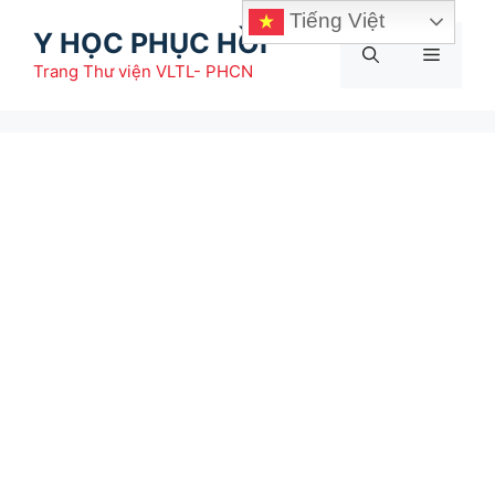
Chuyển
Tiếng Việt
Y HỌC PHỤC HỒI
đến
Menu
nội
Trang Thư viện VLTL- PHCN
dung