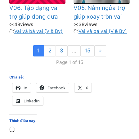
V06. Tập dạng vai
V05. Nằm ngửa trợ
trợ giúp đong đưa
giúp xoay tròn vai
48
views
38
views
Vai và bả vai (V & Bv)
Vai và bả vai (V & Bv)
1
2
3
…
15
»
Page 1 of 15
Chia sẻ:
In
Facebook
X
LinkedIn
Thích điều này:
Loading…