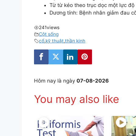
Từ từ kéo theo trục dọc một lực độ
Dương tính: Bệnh nhân giảm đau c
241
views
Cột sống
cổ
,
kỹ thuật
,
thần kinh
Hôm nay là ngày
07-08-2026
You may also like