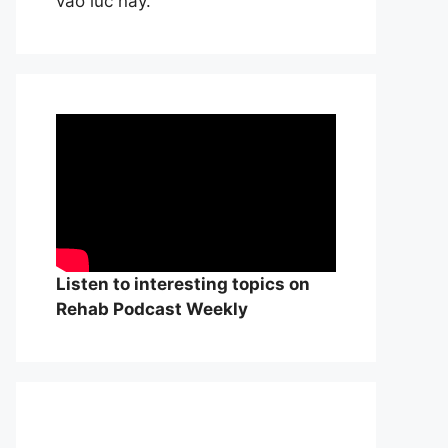
vào lúc này.
Listen to interesting topics on
Rehab Podcast Weekly
William Osle
đẻ của y học