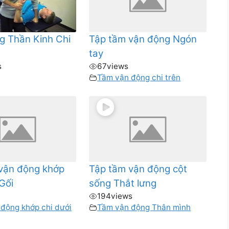
g Thần Kinh Chi
Tập tầm vận động Ngón
tay
s
67
views
g
Tầm vận động chi trên
vận động khớp
Tập tầm vận động cột
Gối
sống Thắt lưng
s
194
views
động khớp chi dưới
Tầm vận động Thân mình