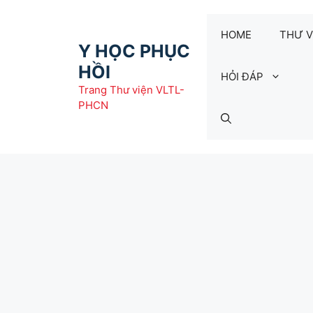
Chuyển
đến
HOME
THƯ V
nội
Y HỌC PHỤC
dung
HỒI
HỎI ĐÁP
Trang Thư viện VLTL-
PHCN