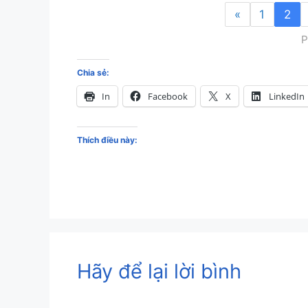
«
1
2
P
Chia sẻ:
In
Facebook
X
LinkedIn
Thích điều này:
Hãy để lại lời bình