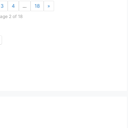
3
4
…
18
»
age 2 of 18