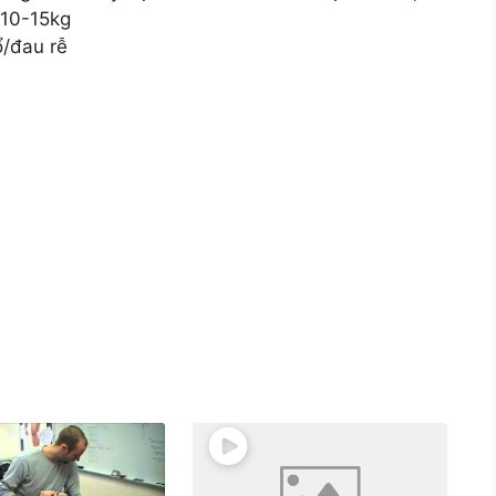
 10-15kg
ổ/đau rễ