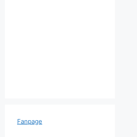
Adolf von Strümpell, nhà thần
kinh học người Đức
Fanpage