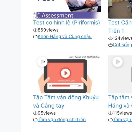
Test cơ hình lê (Piriformis)
Test Căn
869
views
Trên 1
Khớp Háng và Cùng chậu
124
view
Cột sốn
Tập Tầm vận động Khuỷu
Tập tầm 
và Cẳng tay
Háng và 
95
views
115
view
Tầm vận động chi trên
Tầm vận 