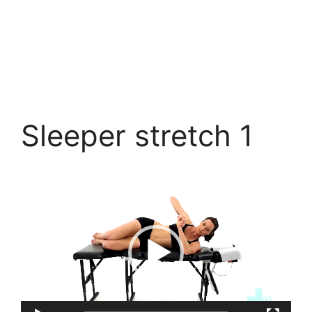
Sleeper stretch 1
Trình
chơi
Video