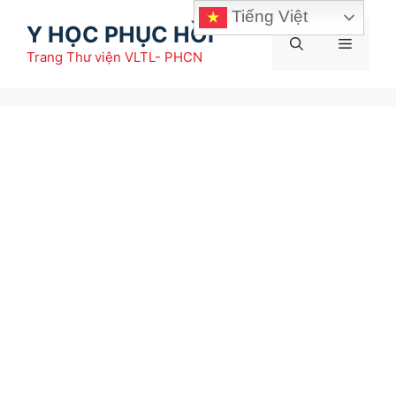
Chuyển
Tiếng Việt
Y HỌC PHỤC HỒI
đến
Menu
nội
Trang Thư viện VLTL- PHCN
dung