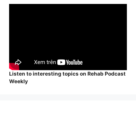
Listen to interesting topics on Rehab Podcast
Weekly
Wi
hi