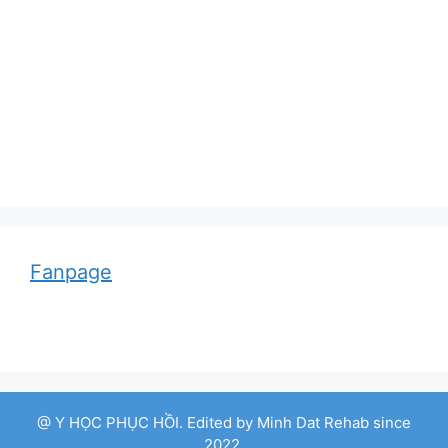
Adolf von Strümpell, nhà thần kinh học người
Đức
Fanpage
@ Y HỌC PHỤC HỒI. Edited by Minh Dat Rehab since
2022.