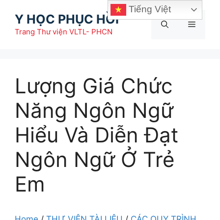
Chuyển
Tiếng Việt
Y HỌC PHỤC HỒI
đến
Menu
nội
Trang Thư viện VLTL- PHCN
dung
Lượng Giá Chức
Năng Ngôn Ngữ
Hiểu Và Diễn Đạt
Ngôn Ngữ Ở Trẻ
Em
Home
/
THƯ VIỆN TÀI LIỆU
/
CÁC QUY TRÌNH