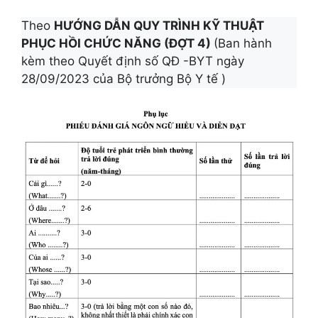
Theo
HƯỚNG DẪN QUY TRÌNH KỸ THUẬT
PHỤC HỒI CHỨC NĂNG (ĐỢT 4)
(Ban hành
kèm theo Quyết định số QĐ -BYT ngày
28/09/2023 của Bộ trưởng Bộ Y tế )