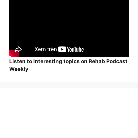
Listen to interesting topics on Rehab Podcast
Weekly
Wi
hi