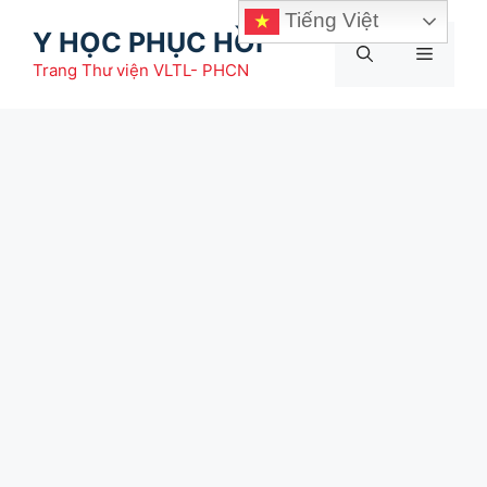
Chuyển
Tiếng Việt
Y HỌC PHỤC HỒI
đến
Menu
nội
Trang Thư viện VLTL- PHCN
dung