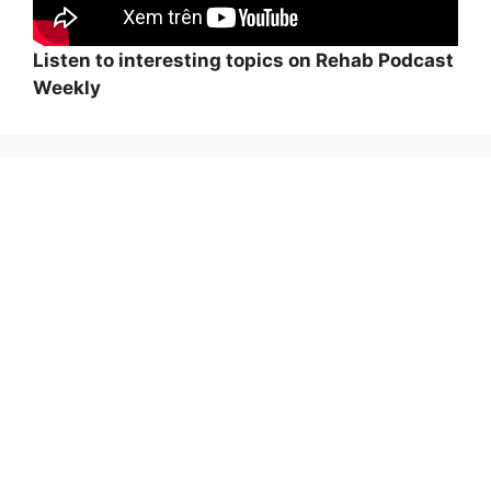
Listen to interesting topics on Rehab Podcast
Weekly
Wi
hi
Adolf von Strümpell, nhà thần kinh học người
Đức