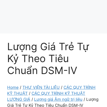
Lượng Giá Trẻ Tự
Kỷ Theo Tiêu
Chuẩn DSM-IV
Home
/
THƯ VIỆN TÀI LIỆU
/
CÁC QUY TRÌNH
KỸ THUẬT
/
CÁC QUY TRÌNH KỸ THUẬT
LƯỢNG GIÁ
/
Lượng giá Âm ngữ trị liệu
/
Lượng
Giá Trẻ Tự Kỷ Theo Tiêu Chuẩn DSM-IV