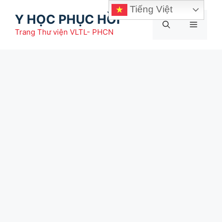
Chuyển
Tiếng Việt
Y HỌC PHỤC HỒI
đến
Menu
nội
Trang Thư viện VLTL- PHCN
dung