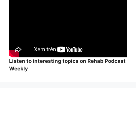
Listen to interesting topics on Rehab Podcast
Weekly
Wi
hi