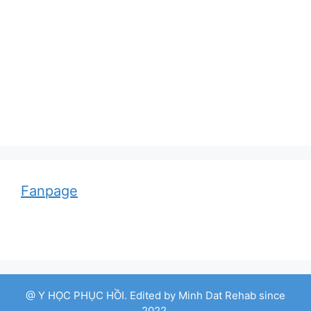
Adolf von Strümpell, nhà thần kinh học người
Đức
Fanpage
@ Y HỌC PHỤC HỒI. Edited by Minh Dat Rehab since
2022.