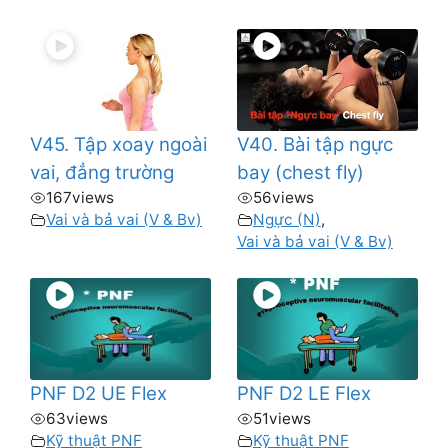
V45. Tập xoay ngoài
V40. Bài tập ngực
vai, đẳng trường
bay (chest fly)
167
views
56
views
Vai và bả vai (V & Bv)
Ngực (N)
,
Vai và bả vai (V & Bv)
PNF D2 UE Flex
PNF D2 LE Flex
63
views
51
views
Kỹ thuật PNF
Kỹ thuật PNF