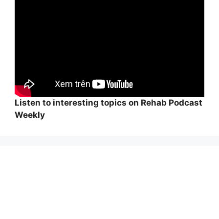
Listen to interesting topics on Rehab Podcast
Weekly
Wi
hi