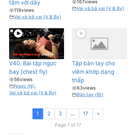
167
views
tâm với dây
Vai và bả vai (V & Bv)
119
views
Vai và bả vai (V & Bv)
V40. Bài tập ngực
Tập bàn tay cho
bay (chest fly)
viêm khớp dạng
56
views
thấp
Ngực (N)
,
63
views
Vai và bả vai (V & Bv)
Bàn tay (Bt)
1
2
3
…
17
»
Page 1 of 17