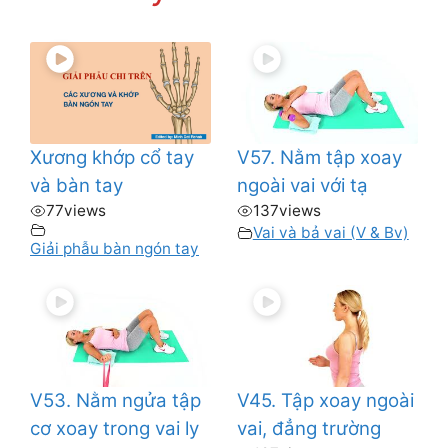
Xương khớp cổ tay
V57. Nằm tập xoay
và bàn tay
ngoài vai với tạ
77
views
137
views
Vai và bả vai (V & Bv)
Giải phẫu bàn ngón tay
V53. Nằm ngửa tập
V45. Tập xoay ngoài
cơ xoay trong vai ly
vai, đẳng trường