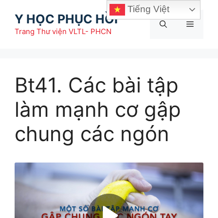
Chuyển
Tiếng Việt
Y HỌC PHỤC HỒI
đến
Menu
nội
Trang Thư viện VLTL- PHCN
dung
Bt41. Các bài tập
làm mạnh cơ gập
chung các ngón