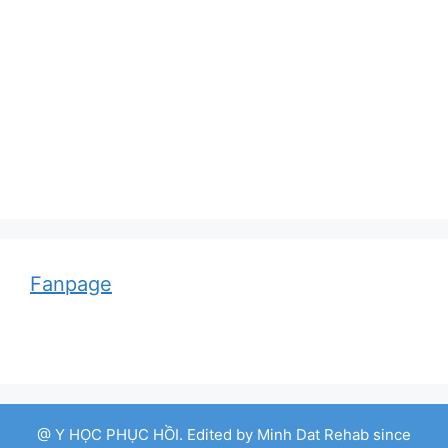
Adolf von Strümpell, nhà thần kinh học người
Đức
Fanpage
@ Y HỌC PHỤC HỒI. Edited by Minh Dat Rehab since