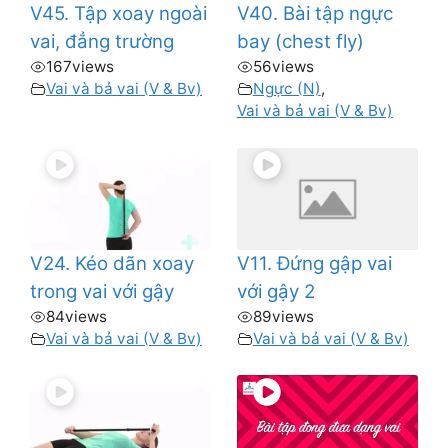
V45. Tập xoay ngoài
V40. Bài tập ngực
vai, đẳng trường
bay (chest fly)
167
views
56
views
Vai và bả vai (V & Bv)
Ngực (N)
,
Vai và bả vai (V & Bv)
V24. Kéo dãn xoay
V11. Đứng gập vai
trong vai với gậy
với gậy 2
84
views
89
views
Vai và bả vai (V & Bv)
Vai và bả vai (V & Bv)