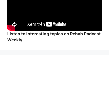
Listen to interesting topics on Rehab Podcast
Weekly
Wi
hi