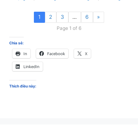
1
2
3
…
6
»
Page 1 of 6
Chia sẻ:
In
Facebook
X
LinkedIn
Thích điều này: