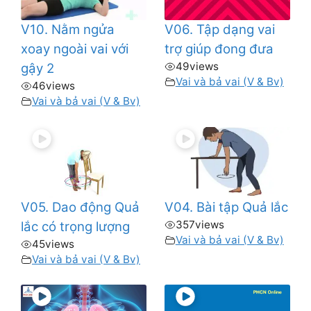
V10. Nằm ngửa
V06. Tập dạng vai
xoay ngoài vai với
trợ giúp đong đưa
49
views
gậy 2
Vai và bả vai (V & Bv)
46
views
Vai và bả vai (V & Bv)
V05. Dao động Quả
V04. Bài tập Quả lắc
357
views
lắc có trọng lượng
Vai và bả vai (V & Bv)
45
views
Vai và bả vai (V & Bv)