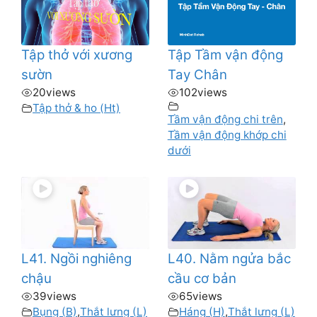
Tập thở với xương
Tập Tầm vận động
sườn
Tay Chân
20
views
102
views
Tập thở & ho (Ht)
Tầm vận động chi trên
,
Tầm vận động khớp chi
dưới
L41. Ngồi nghiêng
L40. Nằm ngửa bắc
chậu
cầu cơ bản
39
views
65
views
Bụng (B)
,
Thắt lưng (L)
Háng (H)
,
Thắt lưng (L)