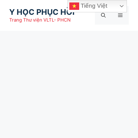
Chuyển
Tiếng Việt
Y HỌC PHỤC HỒI
đến
Menu
nội
Trang Thư viện VLTL- PHCN
dung